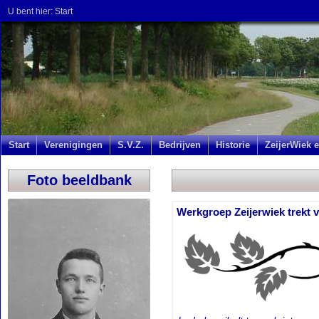
U bent hier:
Start
Start
Verenigingen
S.V.Z.
Bedrijven
Historie
ZeijerWiek e
Foto beeldbank
Werkgroep Zeijerwiek trekt v