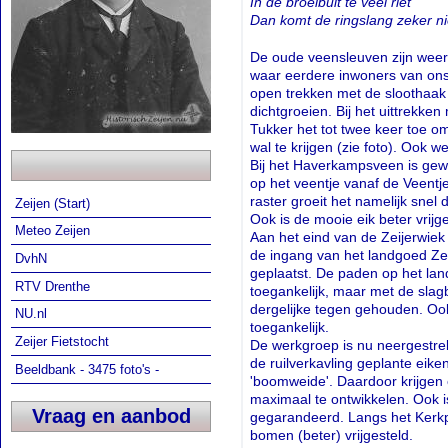
In de broeibult te veel riet
Dan komt de ringslang zeker n
De oude veensleuven zijn weer 
waar eerdere inwoners van ons
open trekken met de sloothaak
dichtgroeien. Bij het uittrekke
Tukker het tot twee keer toe 
wal te krijgen (zie foto). Ook 
Bij het Haverkampsveen is gewe
op het veentje vanaf de Veent
raster groeit het namelijk snel
Zeijen (Start)
Ook is de mooie eik beter vrijge
Meteo Zeijen
Aan het eind van de Zeijerwiek 
de ingang van het landgoed Ze
DvhN
geplaatst. De paden op het lan
RTV Drenthe
toegankelijk, maar met de sl
dergelijke tegen gehouden. Ook 
NU.nl
toegankelijk.
Zeijer Fietstocht
De werkgroep is nu neergestrek
de ruilverkavling geplante eik
Beeldbank - 3475 foto's -
'boomweide'. Daardoor krijgen 
maximaal te ontwikkelen. Ook is
Vraag en aanbod
gegarandeerd. Langs het Kerk
bomen (beter) vrijgesteld.