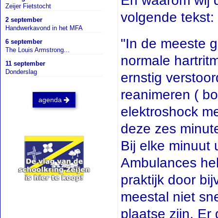
En waarom wij d
Zeijer Fietstocht
volgende tekst:
2 september
Handwerkavond in het MFA
"In de meeste ge
6 september
The Louis Armstrong...
normale hartrit
11 september
Donderslag
ernstig verstoo
reanimeren ( bo
agenda
elektroshock me
deze zes minuten
Bij elke minuut
Ambulances hebb
praktijk door b
meestal niet sne
plaatse zijn. Er