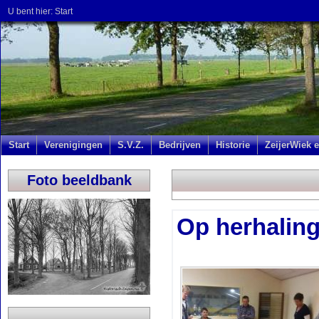
U bent hier:
Start
Start
Verenigingen
S.V.Z.
Bedrijven
Historie
ZeijerWiek e
Foto beeldbank
Op herhalin