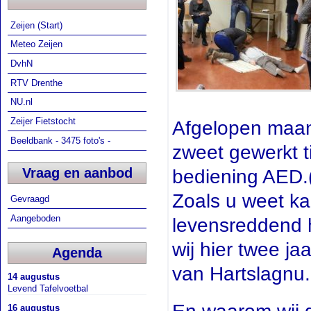
Zeijen (Start)
Meteo Zeijen
DvhN
RTV Drenthe
NU.nl
Zeijer Fietstocht
Afgelopen maand
Beeldbank - 3475 foto's -
zweet gewerkt ti
Vraag en aanbod
bediening AED.(
Zoals u weet kan
Gevraagd
Aangeboden
levensreddend h
wij hier twee j
Agenda
van Hartslagnu.
14 augustus
Levend Tafelvoetbal
16 augustus