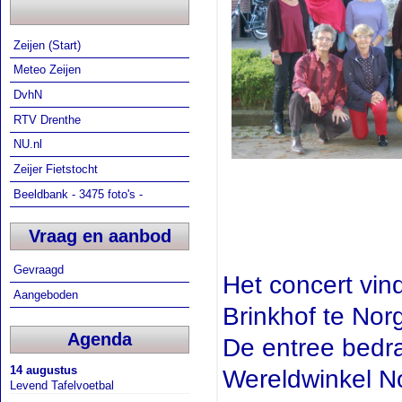
Zeijen (Start)
Meteo Zeijen
DvhN
RTV Drenthe
NU.nl
Zeijer Fietstocht
Beeldbank - 3475 foto's -
Vraag en aanbod
Gevraagd
Het concert vin
Aangeboden
Brinkhof te Nor
Agenda
De entree bedra
14 augustus
Wereldwinkel No
Levend Tafelvoetbal