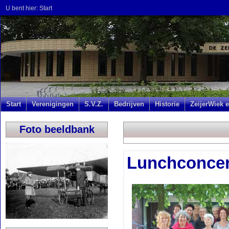
U bent hier:
Start
Start
Verenigingen
S.V.Z.
Bedrijven
Historie
ZeijerWiek e
Foto beeldbank
Lunchconcer