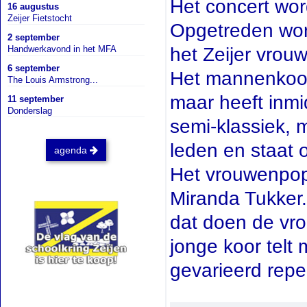
Het concert wor
16 augustus
Zeijer Fietstocht
Opgetreden wor
2 september
Handwerkavond in het MFA
het Zeijer vro
6 september
Het mannenkoor 
The Louis Armstrong...
maar heeft inmi
11 september
Donderslag
semi-klassiek, m
leden en staat 
agenda
Het vrouwenpopk
Miranda Tukker.
dat doen de vro
jonge koor telt
gevarieerd rep