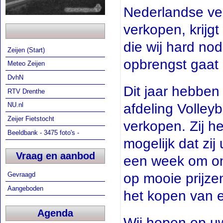
Nederlandse ver
verkopen, krijg
die wij hard no
Zeijen (Start)
opbrengst gaat 
Meteo Zeijen
DvhN
Dit jaar hebben
RTV Drenthe
afdeling Volley
NU.nl
Zeijer Fietstocht
verkopen. Zij h
Beeldbank - 3475 foto's -
mogelijk dat zi
Vraag en aanbod
een week om onz
op mooie prijze
Gevraagd
Aangeboden
het kopen van
Agenda
Wij hopen op uw