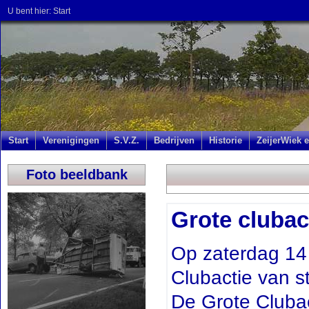
U bent hier:
Start
Start
Verenigingen
S.V.Z.
Bedrijven
Historie
ZeijerWiek e
Foto beeldbank
Grote clubac
Op zaterdag 14
Clubactie van s
De Grote Clubact