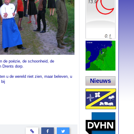
 in de poëzie, de schoonheid, de
 Drents dorp.
ten u de wereld niet zien, maar beleven, u
Nieuws
bij