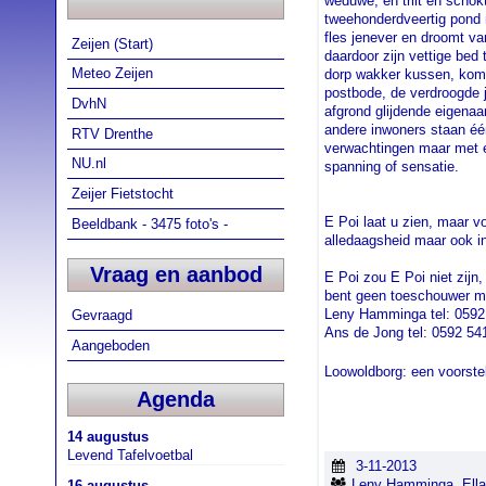
weduwe, en trilt en schok
tweehonderdveertig pond 
fles jenever en droomt va
Zeijen (Start)
daardoor zijn vettige bed 
Meteo Zeijen
dorp wakker kussen, komt
postbode, de verdroogde 
DvhN
afgrond glijdende eigenaa
andere inwoners staan éé
RTV Drenthe
verwachtingen maar met e
NU.nl
spanning of sensatie.
Zeijer Fietstocht
E Poi laat u zien, maar v
Beeldbank - 3475 foto's -
alledaagsheid maar ook i
Vraag en aanbod
E Poi zou E Poi niet zijn
bent geen toeschouwer maa
Leny Hamminga tel: 0592
Gevraagd
Ans de Jong tel: 0592 
Aangeboden
Loowoldborg: een voorstel
Agenda
14 augustus
Levend Tafelvoetbal
3-11-2013
Leny Hamminga, Ell
16 augustus