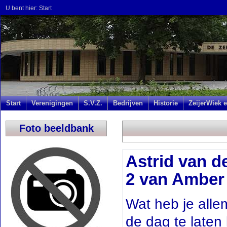
U bent hier:
Start
Start
Verenigingen
S.V.Z.
Bedrijven
Historie
ZeijerWiek e
Foto beeldbank
Astrid van de
2 van Amber 
Wat heb je alle
de dag te laten