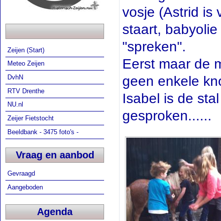
vosje (Astrid i
staart, babyoli
"spreken".
Zeijen (Start)
Eerst maar de 
Meteo Zeijen
geen enkele kno
DvhN
RTV Drenthe
Isabel is de sta
NU.nl
gesproken......
Zeijer Fietstocht
Beeldbank - 3475 foto's -
Vraag en aanbod
Gevraagd
Aangeboden
Agenda