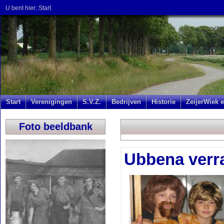
U bent hier:
Start
Start
Verenigingen
S.V.Z.
Bedrijven
Historie
ZeijerWiek e
Foto beeldbank
Ubbena verr