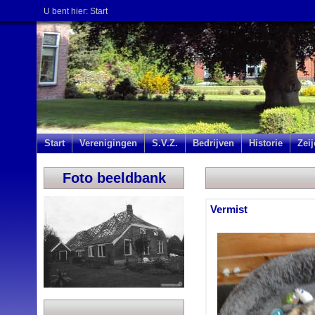
U bent hier:
Start
Start
Verenigingen
S.V.Z.
Bedrijven
Historie
Zei
Foto beeldbank
Vermist