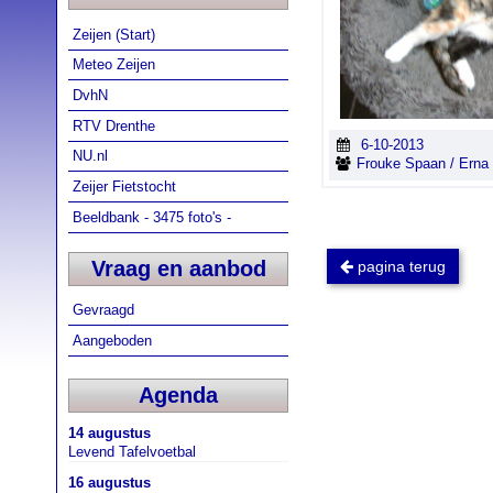
Zeijen (Start)
Meteo Zeijen
DvhN
RTV Drenthe
6-10-2013
NU.nl
Frouke Spaan / Erna
Zeijer Fietstocht
Beeldbank - 3475 foto's -
Vraag en aanbod
pagina terug
Gevraagd
Aangeboden
Agenda
14 augustus
Levend Tafelvoetbal
16 augustus