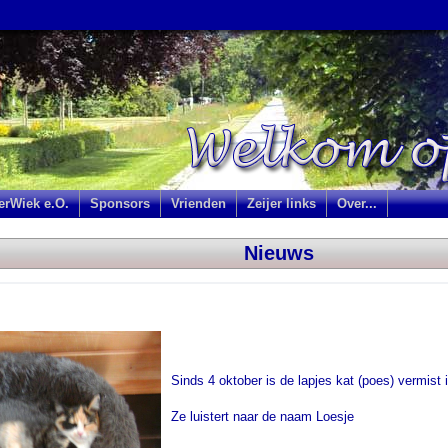
jerWiek e.O.
Sponsors
Vrienden
Zeijer links
Over...
Nieuws
Sinds 4 oktober is de lapjes kat (poes) vermist
Ze luistert naar de naam Loesje