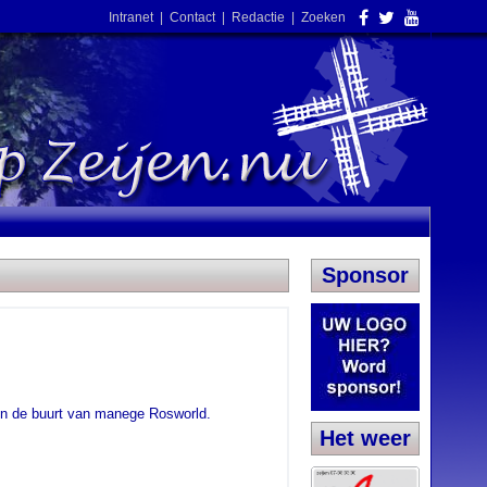
Intranet
|
Contact
|
Redactie
|
Zoeken
Sponsor
 in de buurt van manege Rosworld.
Het weer