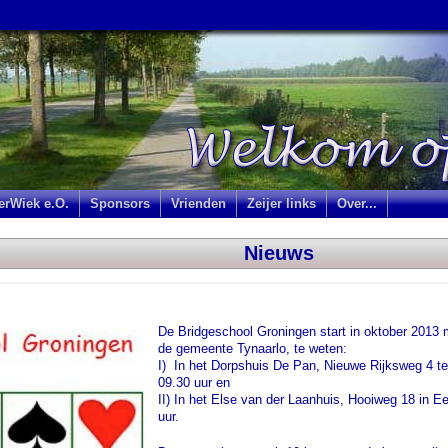
jerWiek e.O.
Sponsors
Vrienden
Zeijer links
Over...
Nieuws
De Bridgeschool Groningen start in oktober 2013 
de gemeente Tynaarlo, te weten:
I) In het Dorpshuis De Pan, Nieuwe Rijksweg 4 
09.30 uur en
II) In het Else van der Laanhuis, Hooiweg 18 in 
uur.