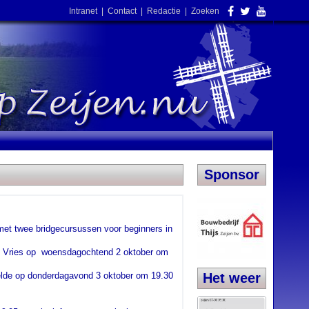
Intranet
|
Contact
|
Redactie
|
Zoeken
Sponsor
met twee bridgecursussen voor beginners in
te Vries op woensdagochtend 2 oktober om
Eelde op donderdagavond 3 oktober om 19.30
Het weer