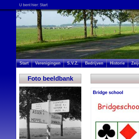
U bent hier:
Start
Start
Verenigingen
S.V.Z.
Bedrijven
Historie
Zei
Foto beeldbank
Bridge school