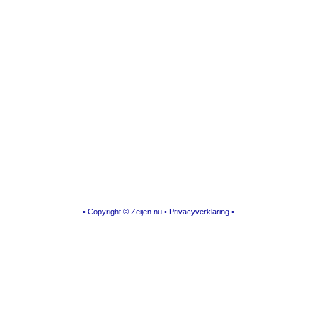
• Copyright © Zeijen.nu •
Privacyverklaring
•