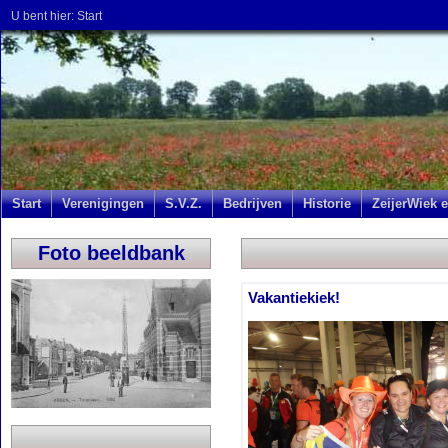
U bent hier:
Start
Start
Verenigingen
S.V.Z.
Bedrijven
Historie
ZeijerWiek e
Foto beeldbank
Vakantiekiek!