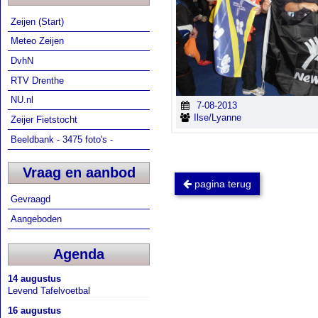
Zeijen (Start)
Meteo Zeijen
DvhN
RTV Drenthe
NU.nl
7-08-2013
Ilse/Lyanne
Zeijer Fietstocht
Beeldbank - 3475 foto's -
Vraag en aanbod
pagina terug
Gevraagd
Aangeboden
Agenda
14 augustus
Levend Tafelvoetbal
16 augustus