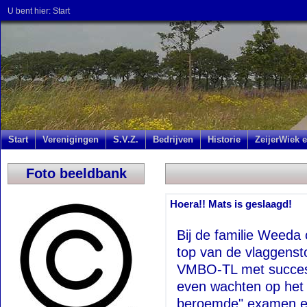
U bent hier:
Start
Start
Verenigingen
S.V.Z.
Bedrijven
Historie
ZeijerWiek e
Foto beeldbank
Hoera!! Mats is geslaagd!
Bij de familie Weeda o
top van de vlaggensto
VMBO-TL met succes e
even wachten op het d
beroemde" examen ec