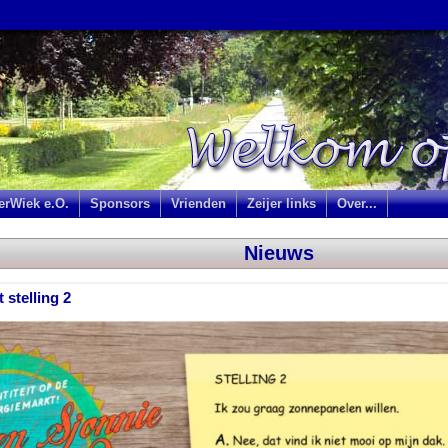
jerWiek e.O.
Sponsors
Vrienden
Zeijer links
Over...
Nieuws
 stelling 2