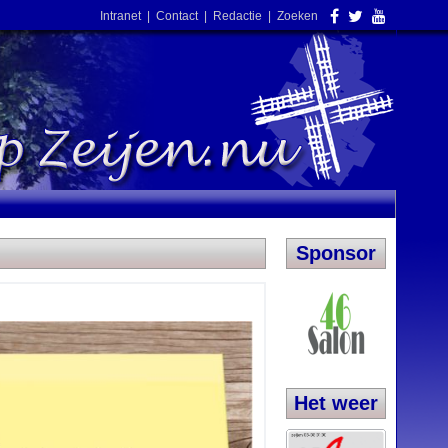
Intranet
|
Contact
|
Redactie
|
Zoeken
Sponsor
Het weer