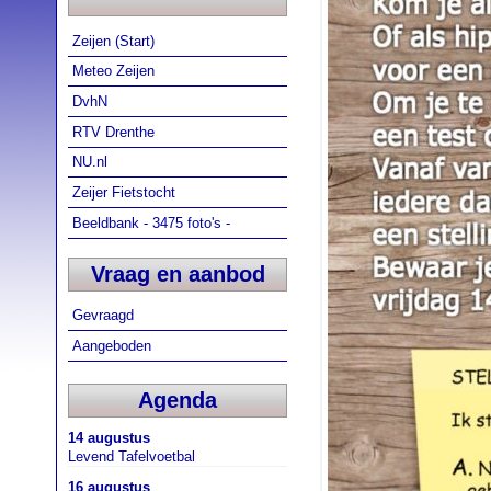
Zeijen (Start)
Meteo Zeijen
DvhN
RTV Drenthe
NU.nl
Zeijer Fietstocht
Beeldbank - 3475 foto's -
Vraag en aanbod
Gevraagd
Aangeboden
Agenda
14 augustus
Levend Tafelvoetbal
16 augustus