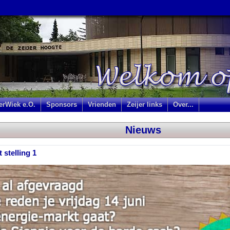
jerWiek e.O.
Sponsors
Vrienden
Zeijer links
Over...
Nieuws
 stelling 1