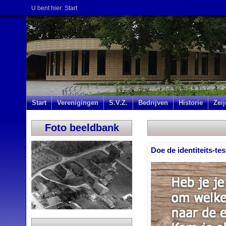
U bent hier:
Start
Start
Verenigingen
S.V.Z.
Bedrijven
Historie
Zei
Foto beeldbank
Doe de identiteits-test