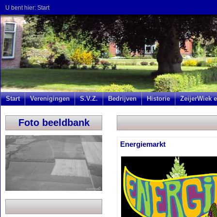
U bent hier:
Start
Start
Verenigingen
S.V.Z.
Bedrijven
Historie
ZeijerWiek e
Foto beeldbank
Energiemarkt