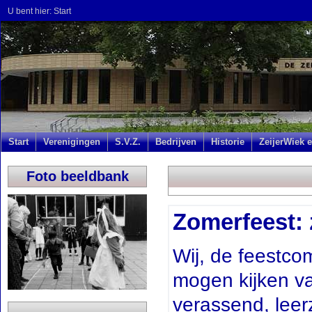
U bent hier:
Start
Start
Verenigingen
S.V.Z.
Bedrijven
Historie
ZeijerWiek e
Foto beeldbank
Zomerfeest: za
Wij, de feestco
mogen kijken va
verassend, leer