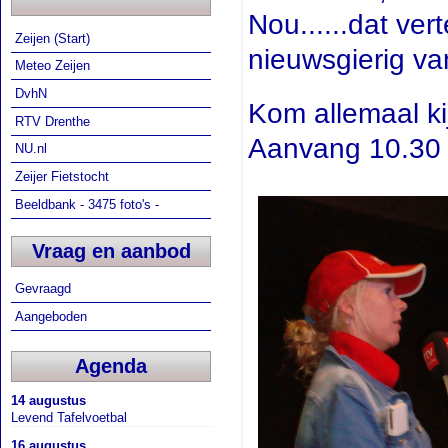
Nou......dat ver
Zeijen (Start)
nieuwsgierig van
Meteo Zeijen
DvhN
Kom allemaal k
RTV Drenthe
Aanvang 10.30 u
NU.nl
Zeijer Fietstocht
Beeldbank - 3475 foto's -
Vraag en aanbod
Gevraagd
Aangeboden
Agenda
14 augustus
Levend Tafelvoetbal
16 augustus