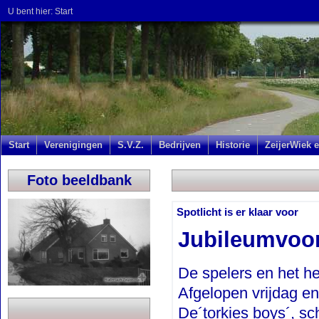
U bent hier:
Start
Start
Verenigingen
S.V.Z.
Bedrijven
Historie
ZeijerWiek e
Foto beeldbank
Spotlicht is er klaar voor
Jubileumvoor
De spelers en het h
Afgelopen vrijdag en
De´torkies boys´, sc