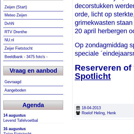
decorstukken werden
Zeijen (Start)
orde, licht op sterkt
Meteo Zeijen
grimekwasten staan k
DvhN
20 april herbergen o
RTV Drenthe
NU.nl
Op zondagmiddag sp
Zeijer Fietstocht
speciale ´eindejaar
Beeldbank - 3475 foto's -
Reserveren of 
Vraag en aanbod
Spotlicht
Gevraagd
Aangeboden
Agenda
18-04-2013
Roelof Heling, Henk
14 augustus
Levend Tafelvoetbal
16 augustus
Zeijer Fietstocht