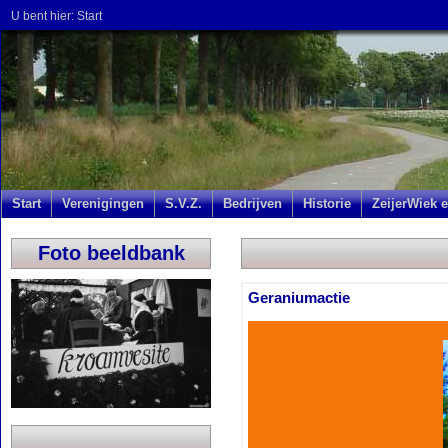
U bent hier:
Start
Start
Verenigingen
S.V.Z.
Bedrijven
Historie
ZeijerWiek e
Foto beeldbank
Geraniumactie