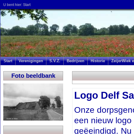
U bent hier:
Start
Start
Verenigingen
S.V.Z.
Bedrijven
Historie
ZeijerWiek e
Foto beeldbank
Logo Delf Sa
Onze dorpsgeno
een nieuw logo v
geëeindigd. Nu 