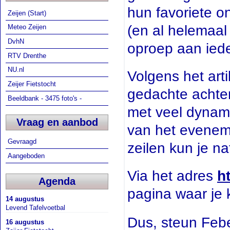
hun favoriete o
Zeijen (Start)
(en al helemaal
Meteo Zeijen
DvhN
oproep aan ied
RTV Drenthe
NU.nl
Volgens het art
Zeijer Fietstocht
gedachte achter
Beeldbank - 3475 foto's -
met veel dynami
Vraag en aanbod
van het evenem
Gevraagd
zeilen kun je na
Aangeboden
Via het adres
h
Agenda
pagina waar je 
14 augustus
Levend Tafelvoetbal
Dus, steun Febe
16 augustus