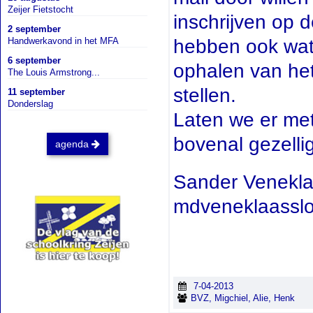
Zeijer Fietstocht
inschrijven op d
2 september
hebben ook wat 
Handwerkavond in het MFA
6 september
ophalen van het 
The Louis Armstrong...
stellen.
11 september
Donderslag
Laten we er me
bovenal gezell
agenda
Sander Venekla
mdveneklaassl
7-04-2013
BVZ, Migchiel, Alie, Henk