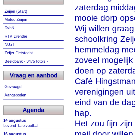
zaterdag midda
Zeijen (Start)
mooie dorp ops
Meteo Zeijen
Wij willen graag
DvhN
RTV Drenthe
schoolkring Zei
NU.nl
hemmeldag mee t
Zeijer Fietstocht
zoveel mogelijk
Beeldbank - 3475 foto's -
doen op zaterda
Vraag en aanbod
Café Hingstman
Gevraagd
verenigingen ui
Aangeboden
eind van de dag
Agenda
hap.
14 augustus
Het zou fijn zij
Levend Tafelvoetbal
mail door wille
16 augustus