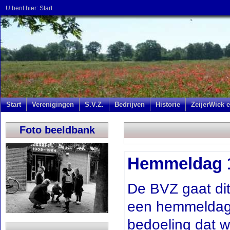
U bent hier:
Start
Start
Verenigingen
S.V.Z.
Bedrijven
Historie
ZeijerWiek e
Foto beeldbank
Hemmeldag 13
De BVZ gaat dit
een hemmeldag 
bedoeling dat we