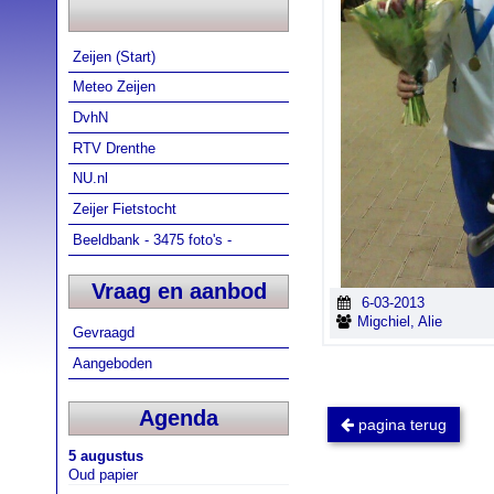
Zeijen (Start)
Meteo Zeijen
DvhN
RTV Drenthe
NU.nl
Zeijer Fietstocht
Beeldbank - 3475 foto's -
Vraag en aanbod
6-03-2013
Migchiel, Alie
Gevraagd
Aangeboden
Agenda
pagina terug
5 augustus
Oud papier