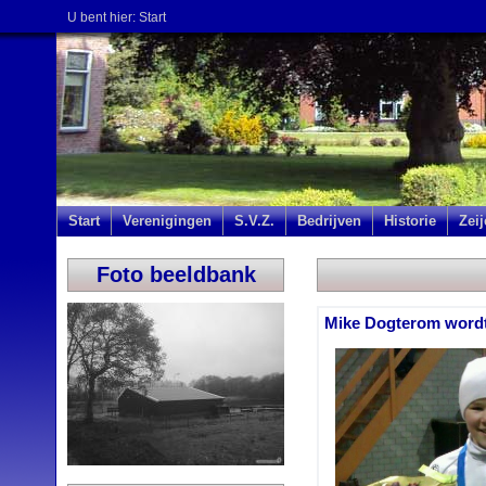
U bent hier:
Start
Start
Verenigingen
S.V.Z.
Bedrijven
Historie
Zei
Foto beeldbank
Mike Dogterom wordt