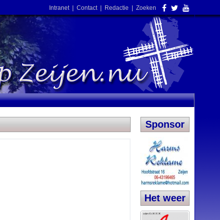
Intranet
|
Contact
|
Redactie
|
Zoeken
Sponsor
Het weer