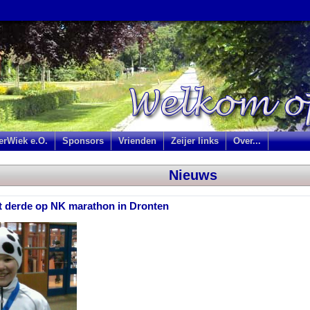
jerWiek e.O.
Sponsors
Vrienden
Zeijer links
Over...
Nieuws
 derde op NK marathon in Dronten