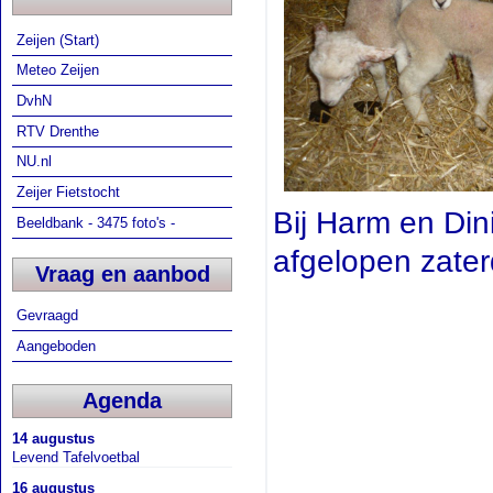
Zeijen (Start)
Meteo Zeijen
DvhN
RTV Drenthe
NU.nl
Zeijer Fietstocht
Bij Harm en Din
Beeldbank - 3475 foto's -
afgelopen zater
Vraag en aanbod
Gevraagd
Aangeboden
Agenda
14 augustus
Levend Tafelvoetbal
16 augustus