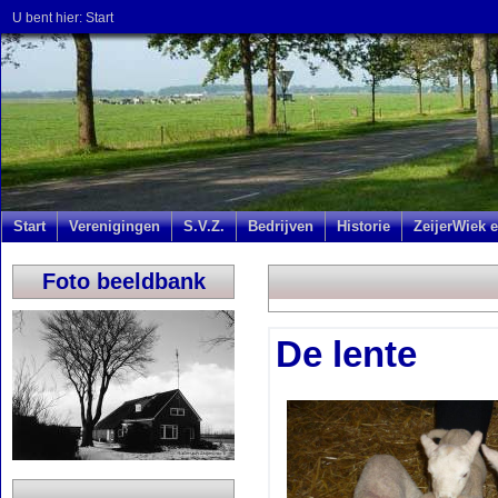
U bent hier:
Start
Start
Verenigingen
S.V.Z.
Bedrijven
Historie
ZeijerWiek e
Foto beeldbank
De lente