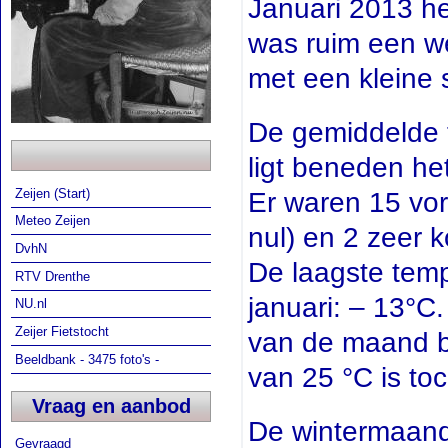
Januari 2013 he
was ruim een w
met een kleine
De gemiddelde 
ligt beneden he
Zeijen (Start)
Er waren 15 vo
Meteo Zeijen
nul) en 2 zeer 
DvhN
De laagste tem
RTV Drenthe
januari: – 13°C
NU.nl
Zeijer Fietstocht
van de maand be
Beeldbank - 3475 foto's -
van 25 °C is toc
Vraag en aanbod
De wintermaand
Gevraagd