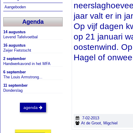
neerslaghoeveel
Aangeboden
jaar valt er in 
Agenda
Op vijf dagen 
14 augustus
op 21 januari w
Levend Tafelvoetbal
oostenwind. Op 
16 augustus
Zeijer Fietstocht
Hagel of onweer
2 september
Handwerkavond in het MFA
6 september
The Louis Armstrong...
11 september
Donderslag
agenda
7-02-2013
At de Groot, Migchiel