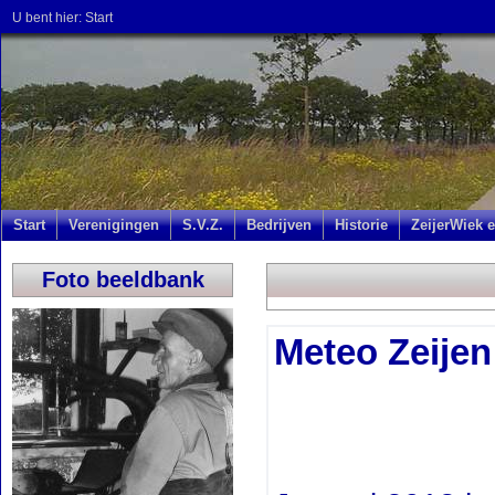
U bent hier:
Start
Start
Verenigingen
S.V.Z.
Bedrijven
Historie
ZeijerWiek e
Foto beeldbank
Meteo Zeijen