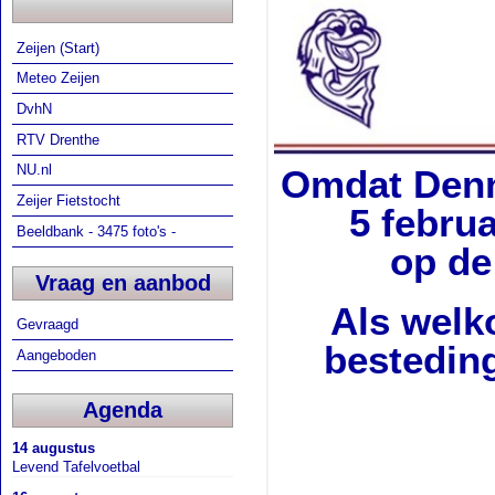
Zeijen (Start)
Meteo Zeijen
DvhN
RTV Drenthe
NU.nl
Omdat Denni
Zeijer Fietstocht
5 februa
Beeldbank - 3475 foto's -
op de
Vraag en aanbod
Als welko
Gevraagd
besteding
Aangeboden
Agenda
14 augustus
Levend Tafelvoetbal