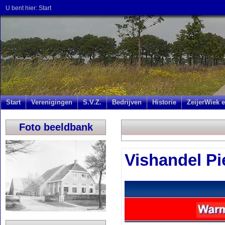
U bent hier:
Start
Start
Verenigingen
S.V.Z.
Bedrijven
Historie
ZeijerWiek e
Foto beeldbank
Vishandel Pie