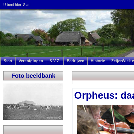
U bent hier:
Start
Start
Verenigingen
S.V.Z.
Bedrijven
Historie
ZeijerWiek e
Foto beeldbank
Orpheus: daa