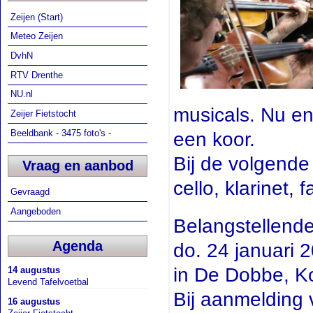
Zeijen (Start)
Meteo Zeijen
DvhN
RTV Drenthe
NU.nl
musicals. Nu e
Zeijer Fietstocht
Beeldbank - 3475 foto's -
een koor.
Bij de volgende 
Vraag en aanbod
cello, klarinet, f
Gevraagd
Aangeboden
Belangstellende
Agenda
do. 24 januari 
in De Dobbe, K
14 augustus
Levend Tafelvoetbal
Bij aanmelding 
16 augustus