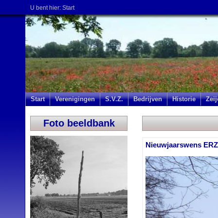
U bent hier:
Start
Start
Verenigingen
S.V.Z.
Bedrijven
Historie
Zei
Foto beeldbank
Nieuwjaarswens ERZ