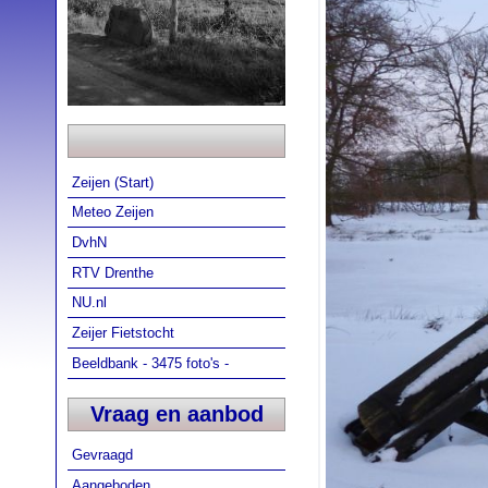
Zeijen (Start)
Meteo Zeijen
DvhN
RTV Drenthe
NU.nl
Zeijer Fietstocht
Beeldbank - 3475 foto's -
Vraag en aanbod
Gevraagd
Aangeboden