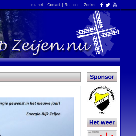
Intranet
|
Contact
|
Redactie
|
Zoeken
Sponsor
Het weer