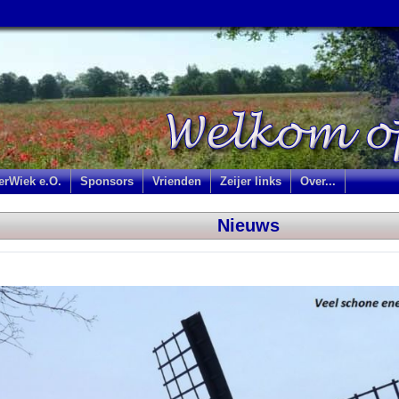
jerWiek e.O.
Sponsors
Vrienden
Zeijer links
Over...
Nieuws