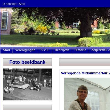
U bent hier:
Start
Start
Verenigingen
S.V.Z.
Bedrijven
Historie
ZeijerWiek e
Foto beeldbank
Verregende Midsummerfair 