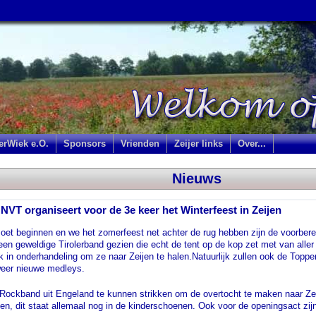
jerWiek e.O.
Sponsors
Vrienden
Zeijer links
Over...
Nieuws
NVT organiseert voor de 3e keer het Winterfeest in Zeijen
t beginnen en we het zomerfeest net achter de rug hebben zijn de voorbereid
een geweldige Tirolerband gezien die echt de tent op de kop zet met van alle
k in onderhandeling om ze naar Zeijen te halen.Natuurlijk zullen ook de Toppe
 weer nieuwe medleys.
Rockband uit Engeland te kunnen strikken om de overtocht te maken naar Ze
gen, dit staat allemaal nog in de kinderschoenen. Ook voor de openingsact zi