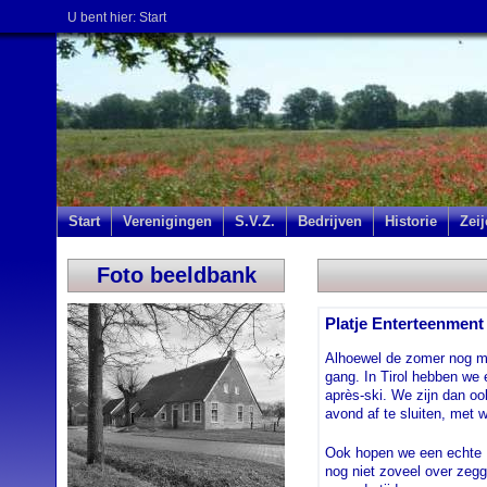
U bent hier:
Start
Start
Verenigingen
S.V.Z.
Bedrijven
Historie
Zei
Foto beeldbank
Platje Enterteenment 
Alhoewel de zomer nog moe
gang. In Tirol hebben we 
après-ski. We zijn dan oo
avond af te sluiten, met
Ook hopen we een echte 
nog niet zoveel over zeg