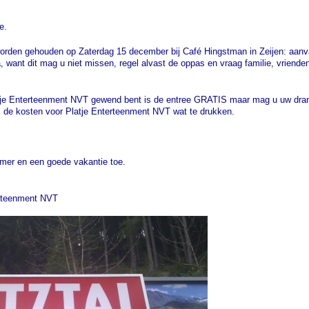
te.
worden gehouden op Zaterdag 15 december bij Café Hingstman in Zeijen: aanv
, want dit mag u niet missen, regel alvast de oppas en vraag familie, vriend
tje Enterteenment NVT gewend bent is de entree GRATIS maar mag u uw drank
 de kosten voor Platje Enterteenment NVT wat te drukken.
omer en een goede vakantie toe.
rteenment NVT