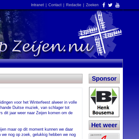
Intranet
|
Contact
|
Redactie
|
Zoeken
Sponsor
ingen voor het Winterfeest alweer in volle
r hande Duitse muziek, van schlager tot
rs dit jaar weer naar Zeijen komen om de
Het weer
ijen maar op dit moment kunnen we daar
jn we nog op zoek, gelukkig hebben we nog