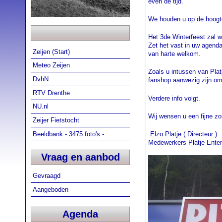
even de tijd.
We houden u op de hoog
Het 3de Winterfeest zal 
Zet het vast in uw agenda
Zeijen (Start)
van harte welkom.
Meteo Zeijen
Zoals u intussen van Pla
DvhN
fanshop aanwezig zijn om
RTV Drenthe
Verdere info volgt.
NU.nl
Wij wensen u een fijne z
Zeijer Fietstocht
Beeldbank - 3475 foto's -
Elzo Platje ( Directeur )
Medewerkers Platje Ente
Vraag en aanbod
Gevraagd
Aangeboden
Agenda