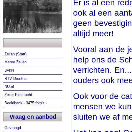
Er is al een re
ook al een aan
geen bevestigin
altijd meer!
Vooral aan de 
Zeijen (Start)
help ons de Sch
Meteo Zeijen
verrichten. En...
DvhN
ouders ook me
RTV Drenthe
NU.nl
Ook voor de cat
Zeijer Fietstocht
Beeldbank - 3475 foto's -
mensen we kunne
sluiten we af m
Vraag en aanbod
Gevraagd