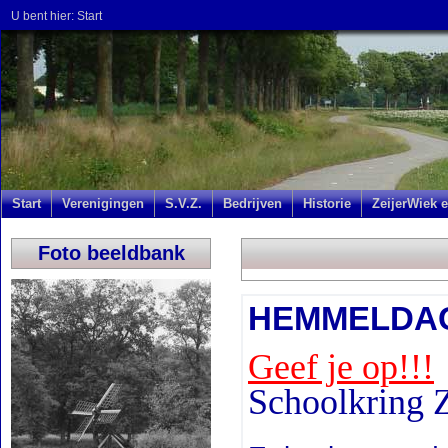
U bent hier:
Start
Start
Verenigingen
S.V.Z.
Bedrijven
Historie
ZeijerWiek e
Foto beeldbank
HEMMELDAG
Geef je op!!!
Schoolkring Z