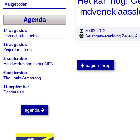
Het kan nog! Ge
Aangeboden
mdveneklaasslo
Agenda
14 augustus
30-03-2012
Levend Tafelvoetbal
Belangenvereniging Zeijen, Al
16 augustus
Zeijer Fietstocht
2 september
Handwerkavond in het MFA
pagina terug
6 september
The Louis Armstrong...
11 september
Donderslag
agenda