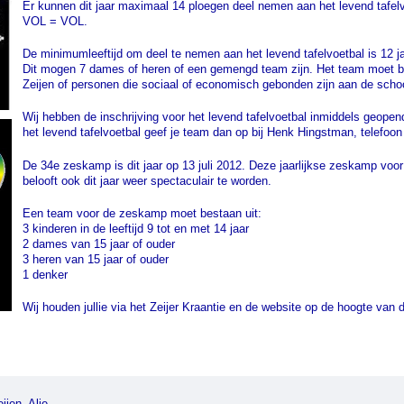
Er kunnen dit jaar maximaal 14 ploegen deel nemen aan het levend tafelvo
VOL = VOL.
De minimumleeftijd om deel te nemen aan het levend tafelvoetbal is 12 j
Dit mogen 7 dames of heren of een gemengd team zijn. Het team moet be
Zeijen of personen die sociaal of economisch gebonden zijn aan de schoo
Wij hebben de inschrijving voor het levend tafelvoetbal inmiddels geope
het levend tafelvoetbal geef je team dan op bij Henk Hingstman, telefoo
De 34e zeskamp is dit jaar op 13 juli 2012. Deze jaarlijkse zeskamp voo
belooft ook dit jaar weer spectaculair te worden.
Een team voor de zeskamp moet bestaan uit:
3 kinderen in de leeftijd 9 tot en met 14 jaar
2 dames van 15 jaar of ouder
3 heren van 15 jaar of ouder
1 denker
Wij houden jullie via het Zeijer Kraantie en de website op de hoogte van d
jen, Alie