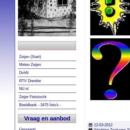
Zeijen (Start)
Meteo Zeijen
DvhN
RTV Drenthe
NU.nl
Zeijer Fietstocht
Beeldbank - 3475 foto's -
Vraag en aanbod
12-03-2012
Gevraagd
Stichting Zeskamp Zei