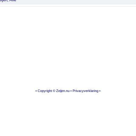
• Copyright © Zeijen.nu •
Privacyverklaring
•