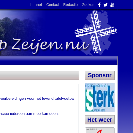
Intranet
|
Contact
|
Redactie
|
Zoeken
Sponsor
oorbereidingen voor het levend tafelvoetbal
principe iedereen aan mee kan doen.
Het weer