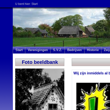
U bent hier:
Start
Start
Verenigingen
S.V.Z.
Bedrijven
Historie
Zei
Foto beeldbank
Wij zijn inmiddels al 