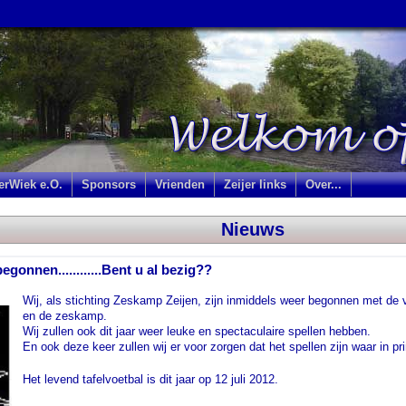
jerWiek e.O.
Sponsors
Vrienden
Zeijer links
Over...
Nieuws
begonnen............Bent u al bezig??
Wij, als stichting Zeskamp Zeijen, zijn inmiddels weer begonnen met de v
en de zeskamp.
Wij zullen ook dit jaar weer leuke en spectaculaire spellen hebben.
En ook deze keer zullen wij er voor zorgen dat het spellen zijn waar in 
Het levend tafelvoetbal is dit jaar op 12 juli 2012.