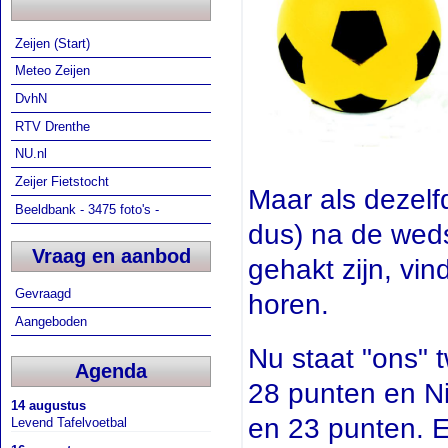
Zeijen (Start)
Meteo Zeijen
DvhN
RTV Drenthe
NU.nl
Zeijer Fietstocht
Maar als dezelf
Beeldbank - 3475 foto's -
dus) na de weds
Vraag en aanbod
gehakt zijn, vin
Gevraagd
horen.
Aangeboden
Nu staat "ons"
Agenda
28 punten en N
14 augustus
en 23 punten. E
Levend Tafelvoetbal