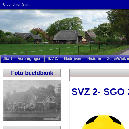
U bent hier:
Start
Start
Verenigingen
S.V.Z.
Bedrijven
Historie
ZeijerWiek e
Foto beeldbank
SVZ 2- SGO 2