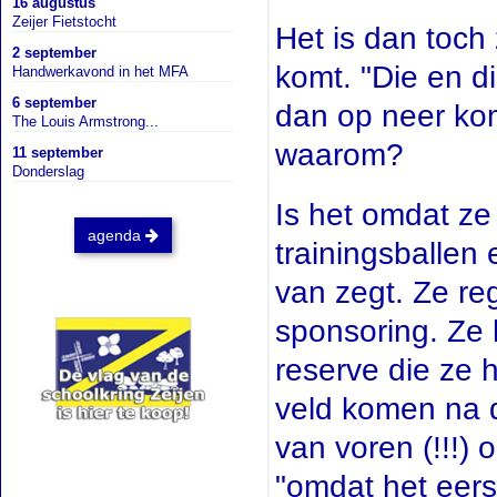
16 augustus
Zeijer Fietstocht
Het is dan toc
2 september
komt. "Die en di
Handwerkavond in het MFA
6 september
dan op neer kom
The Louis Armstrong...
waarom?
11 september
Donderslag
Is het omdat ze
agenda
trainingsballen 
van zegt. Ze re
sponsoring. Ze 
reserve die ze 
veld komen na d
van voren (!!!)
"
omdat het eers