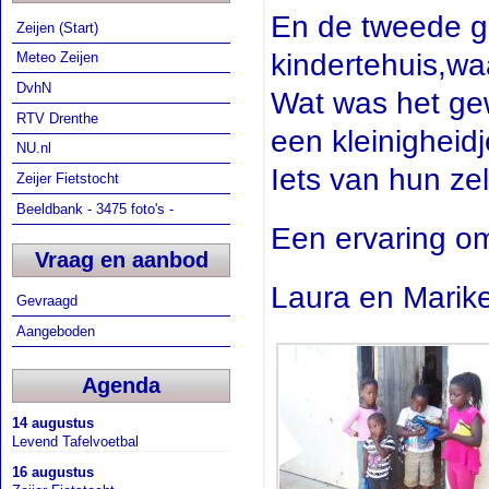
En de tweede gr
Zeijen (Start)
kindertehuis,wa
Meteo Zeijen
DvhN
Wat was het ge
RTV Drenthe
een kleinigheidj
NU.nl
Iets van hun zel
Zeijer Fietstocht
Beeldbank - 3475 foto's -
Een ervaring om
Vraag en aanbod
Laura en Marik
Gevraagd
Aangeboden
Agenda
14 augustus
Levend Tafelvoetbal
16 augustus