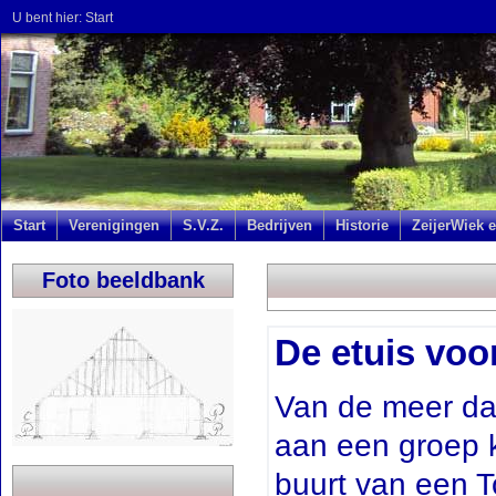
U bent hier:
Start
Start
Verenigingen
S.V.Z.
Bedrijven
Historie
ZeijerWiek e
Foto beeldbank
De etuis voo
Van de meer dan
aan een groep k
buurt van een T