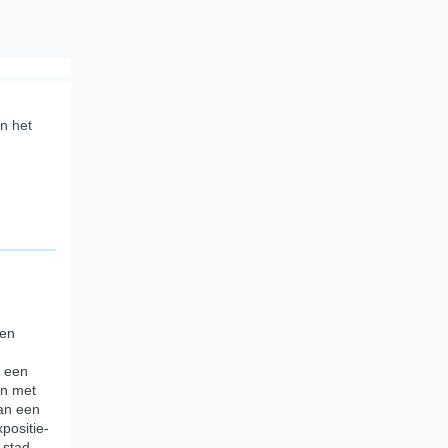
an het
:
den
n een
en m
et
Van een
positie-
 stad.