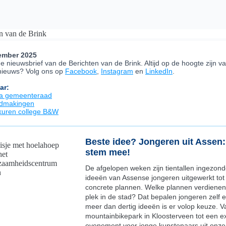
ember 2025
de nieuwsbrief van de Berichten van de Brink. Altijd op de hoogte zijn v
 nieuws? Volg ons op
Facebook
,
Instagram
en
LinkedIn
.
ar:
a gemeenteraad
dmakingen
kuren college B&W
Beste idee? Jongeren uit Assen
stem mee!
De afgelopen weken zijn tientallen ingezon
ideeën van Assense jongeren uitgewerkt tot
concrete plannen. Welke plannen verdiene
plek in de stad? Dat bepalen jongeren zelf 
meer dan dertig ideeën is er volop keuze. 
mountainbikepark in Kloosterveen tot een ex
evenement voor jonge kunstenaars uit onze