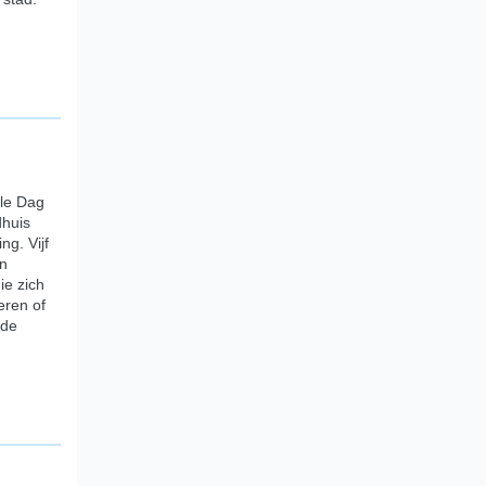
le Dag
dhuis
ng. Vijf
en
ie zich
eren of
 de