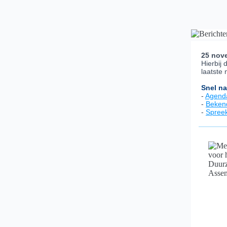
25 nov
Hierbij 
laatste
Snel na
-
Agend
-
Beken
-
Spree