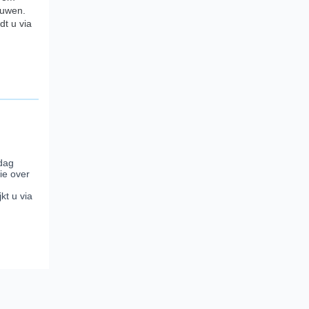
ouwen.
dt u via
dag
ie over
kt u via