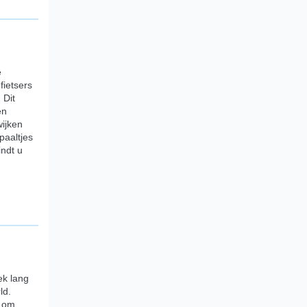
e
ietsers
 Dit
en
wijken
paaltjes
indt u
ek lang
ld.
f om