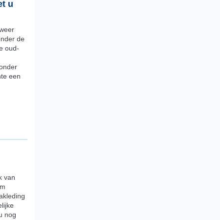
et u
weer
onder de
de oud-
zonder
nte een
k van
um
lakleding
lijke
u nog