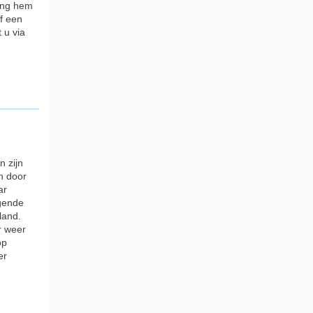
reng hem
f een
 u via
n zijn
en door
ar
egende
land.
r weer
op
er